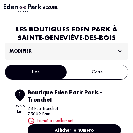
ACCUEIL
LES BOUTIQUES EDEN PARK À
SAINTE-GENEVIÈVE-DES-BOIS
MODIFIER
Liste
Carte
Boutique Eden Park Paris -
1
Tronchet
25.56
28 Rue Tronchet
km
75009 Paris
Fermé actuellement
Afficher le numéro