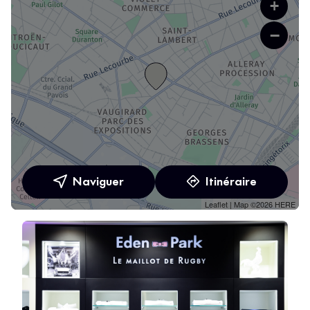
+
−
Naviguer
Itinéraire
Leaflet
| Map ©2026
HERE