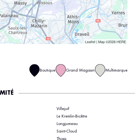
Leaflet
| Map ©2026
HERE
Boutique
Grand Magasin
Multimarque
IMITÉ
Villejuif
Le Kremlin-Bicêtre
Longjumeau
Saint-Cloud
Thiais