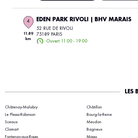
EDEN PARK RIVOLI | BHV MARAIS
4
52 RUE DE RIVOLI
11.89
75189 PARIS
km
Ouvert 11:00 - 19:00
Afficher le numéro
Voir plu
EDEN PARK - BHV RIVOLI
5
36 Rue de la Verrerie
11.96
75004 Paris
LES 
km
Ouvert 11:00 - 19:00
Châtenay-Malabry
Châtillon
Afficher le numéro
Voir plu
Le Plessis-Robinson
Bourg-la-Reine
Sceaux
Meudon
Clamart
Bagneux
EDEN PARKPARLY 2 | BHV PARLY 2
6
Fontenay-aux-Roses
Massy