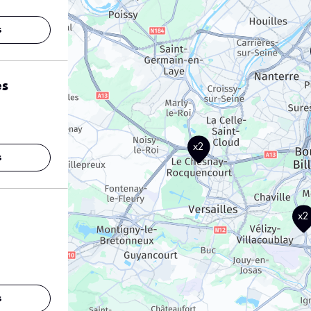
s
es
x2
s
x2
s