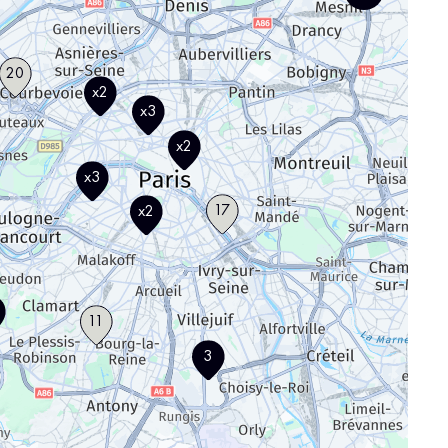
20
x2
x3
x2
x3
17
x2
11
3