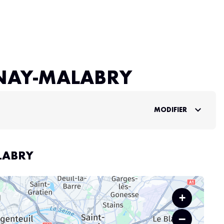
ENAY-MALABRY
MODIFIER
LABRY
+
−