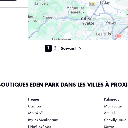
s
1
2
Suivant
BOUTIQUES EDEN PARK DANS LES VILLES À PROX
Fresnes
Palaiseau
s
Cachan
Montrouge
Malakoff
Arcueil
Issy-les-Moulineaux
Chevilly-Larue
L'Haÿ-les-Roses
Sèvres