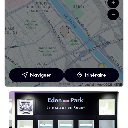
+
−
Naviguer
Itinéraire
Leaflet
| Map ©2026
HERE