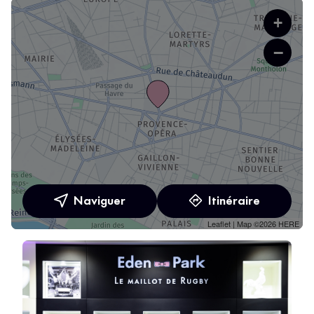
+
−
Naviguer
Itinéraire
Leaflet
| Map ©2026
HERE