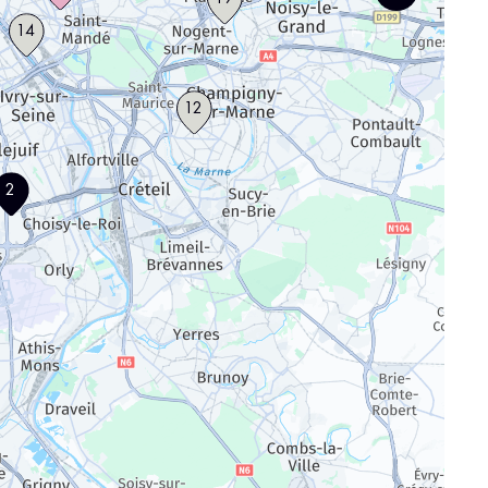
14
12
2