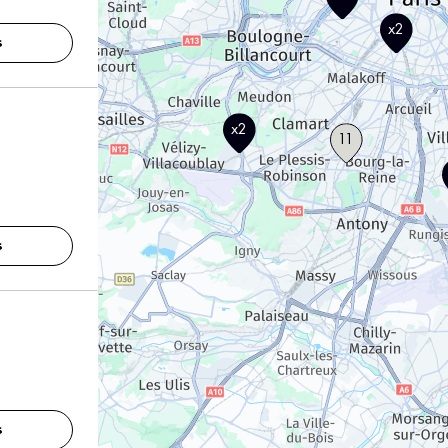
x2
s
x2
11
s
s