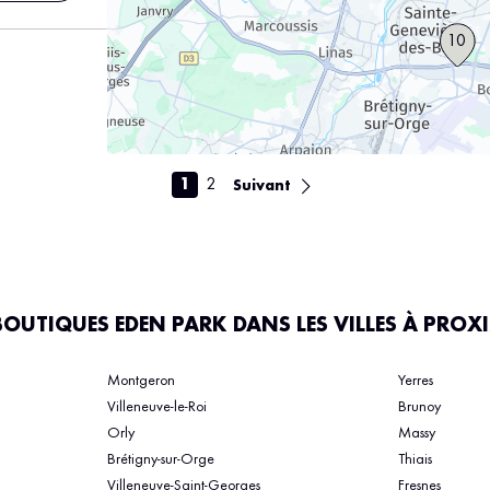
10
s
1
2
Suivant
ARRE
BOUTIQUES EDEN PARK DANS LES VILLES À PROX
Montgeron
Yerres
Villeneuve-le-Roi
Brunoy
s
Orly
Massy
Brétigny-sur-Orge
Thiais
Villeneuve-Saint-Georges
Fresnes