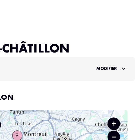
-CHÂTILLON
MODIFIER
LLON
+
−
9
19