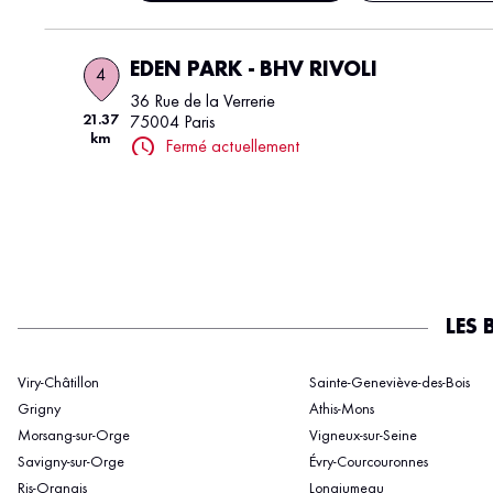
EDEN PARK - BHV RIVOLI
4
36 Rue de la Verrerie
21.37
75004 Paris
km
Fermé actuellement
Afficher le numéro
Voir plu
EDEN PARK - GALERIES LAFAYETTE C
5
SENART
14.03
LES 
Allée du Préambule
km
77127 Lieusaint
Ouvert 10:00 - 20:30
Viry-Châtillon
Sainte-Geneviève-des-Bois
Grigny
Athis-Mons
Afficher le numéro
Voir plu
Morsang-sur-Orge
Vigneux-sur-Seine
Savigny-sur-Orge
Évry-Courcouronnes
Ris-Orangis
Longjumeau