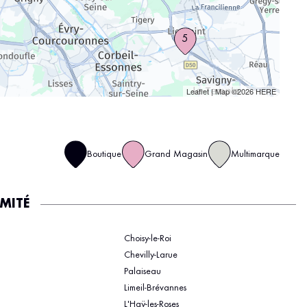
5
Leaflet
| Map ©2026
HERE
Boutique
Grand Magasin
Multimarque
IMITÉ
Choisy-le-Roi
Chevilly-Larue
Palaiseau
Limeil-Brévannes
L'Haÿ-les-Roses