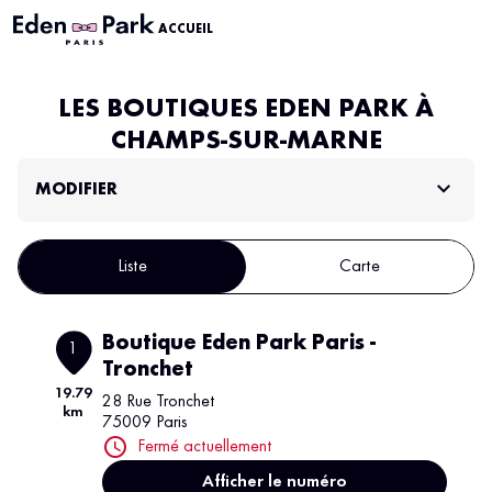
ACCUEIL
LES BOUTIQUES EDEN PARK À
CHAMPS-SUR-MARNE
MODIFIER
Liste
Carte
Boutique Eden Park Paris -
1
Tronchet
19.79
28 Rue Tronchet
km
75009 Paris
Fermé actuellement
Afficher le numéro