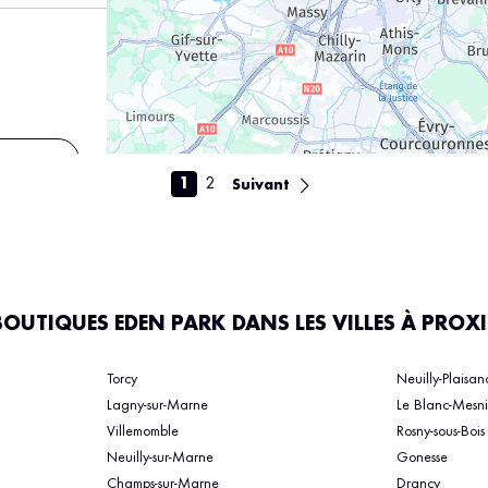
s
1
2
Suivant
BOUTIQUES EDEN PARK DANS LES VILLES À PROX
s
Torcy
Neuilly-Plaisan
Lagny-sur-Marne
Le Blanc-Mesni
Villemomble
Rosny-sous-Bois
Neuilly-sur-Marne
Gonesse
Champs-sur-Marne
Drancy