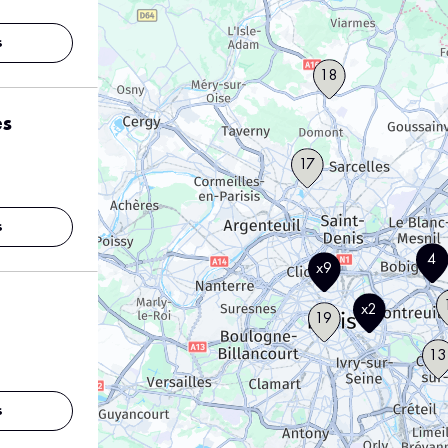
s
18
es
17
s
4
x9
x2
19
13
s