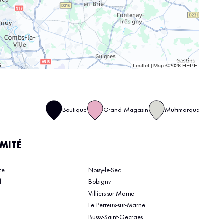
Leaflet
| Map ©2026
HERE
Boutique
Grand Magasin
Multimarque
IMITÉ
ce
Noisy-le-Sec
l
Bobigny
Villiers-sur-Marne
Le Perreux-sur-Marne
Bussy-Saint-Georges