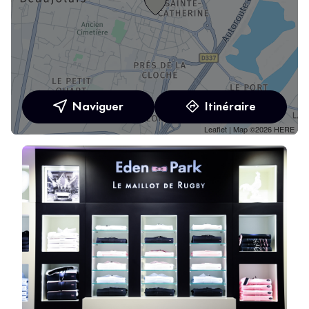
Naviguer
Itinéraire
Leaflet
| Map ©2026
HERE