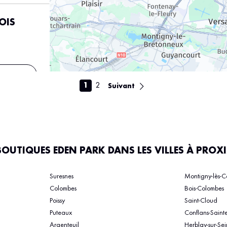
OIS
s
1
2
Suivant
BOUTIQUES EDEN PARK DANS LES VILLES À PROX
s
Suresnes
Montigny-lès-Co
Colombes
Bois-Colombes
Poissy
Saint-Cloud
ES
Puteaux
Conflans-Saint
Argenteuil
Herblay-sur-Se