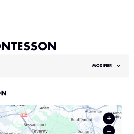
MONTESSON
MODIFIER
ON
+
−