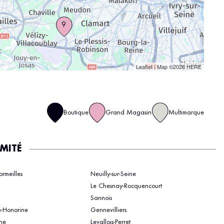
9
Leaflet
| Map ©2026
HERE
Boutique
Grand Magasin
Multimarque
IMITÉ
rmeilles
Neuilly-sur-Seine
Le Chesnay-Rocquencourt
Sannois
e-Honorine
Gennevilliers
ine
Levallois-Perret