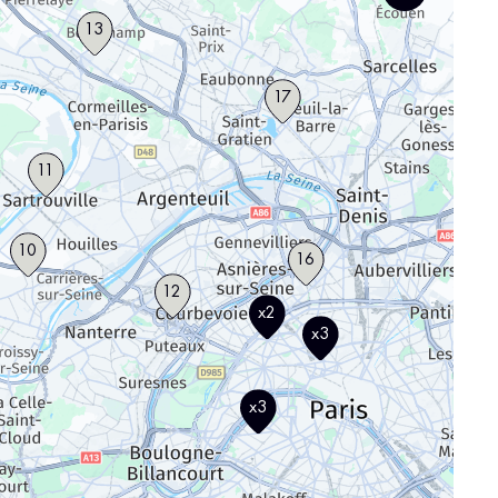
13
17
11
10
16
12
x2
x3
x3