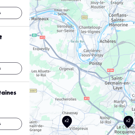
s
t
s
taines
x2
x2
s