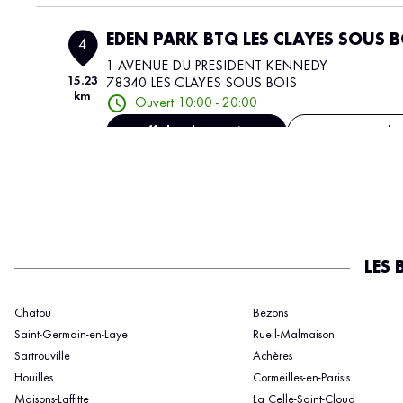
EDEN PARK BTQ LES CLAYES SOUS B
4
1 AVENUE DU PRESIDENT KENNEDY
15.23
78340 LES CLAYES SOUS BOIS
km
Ouvert 10:00 - 20:00
Afficher le numéro
Voir plu
EDEN PARKPARLY 2 | BHV PARLY 2
5
2 Avenue Charles de Gaulle
10.22
78150 Le Chesnay-Rocquencourt
km
LES 
Ouvert 10:00 - 20:30
Afficher le numéro
Voir plu
Chatou
Bezons
Saint-Germain-en-Laye
Rueil-Malmaison
Sartrouville
Achères
EDEN PARK BEAUGRENELLE| GALERI
6
Houilles
Cormeilles-en-Parisis
LAFAYETTE
Maisons-Laffitte
La Celle-Saint-Cloud