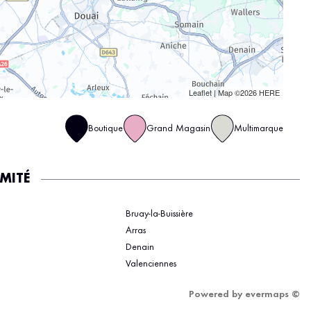
Leaflet
| Map ©2026
HERE
Boutique
Grand Magasin
Multimarque
IMITÉ
Bruay-la-Buissière
Arras
Denain
Valenciennes
Powered by
evermaps ©