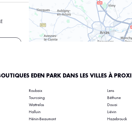
LE
s
BOUTIQUES EDEN PARK DANS LES VILLES À PROX
UTE
Roubaix
Lens
Tourcoing
Béthune
s
Wattrelos
Douai
Halluin
Liévin
Hénin-Beaumont
Hazebrouck