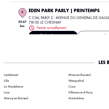
EDEN PARK PARLY | PRINTEMPS
4
C.CIAL PARLY 2 - AVENUE DU GENERAL DE GAUL
29.67
78150 LE CHESNAY
km
Fermé actuellement
Afficher le numéro
Voir plu
STAR FOLIES
5
LES 
CENTRE COMMERCIAL ENGLOS RN35, 352 RO
5.66 km
NATIONALE
59320 ENGLOS
Lambersart
Mons-en-Barœul
Ouvert 09:30 - 20:30
Lille
Wasquehal
Afficher le numéro
Voir plu
La Madeleine
Croix
Loos
Villeneuve-d'Ascq
Marcq-en-Barœul
Armentières
ENYOM - SIZE FACTORY - LILLE
6