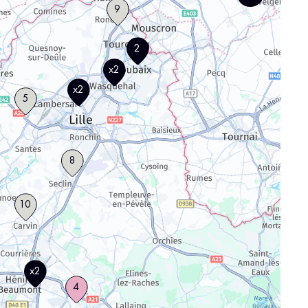
9
2
x2
x2
5
8
10
x2
4