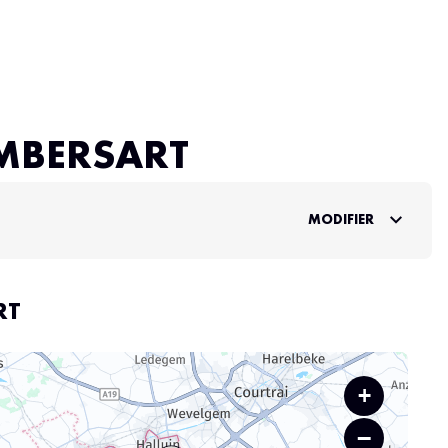
AMBERSART
MODIFIER
RT
+
−