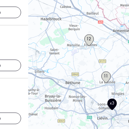
s
12
s
11
x3
s