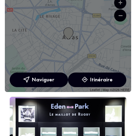
+
−
Naviguer
Itinéraire
Leaflet
| Map ©2026
HERE