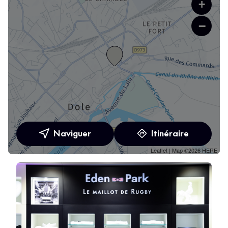
+
−
Naviguer
Itinéraire
Leaflet
| Map ©2026
HERE