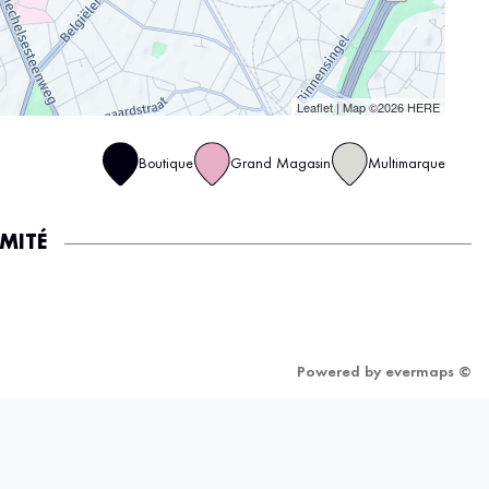
Leaflet
| Map ©2026
HERE
Boutique
Grand Magasin
Multimarque
IMITÉ
Powered by
evermaps ©